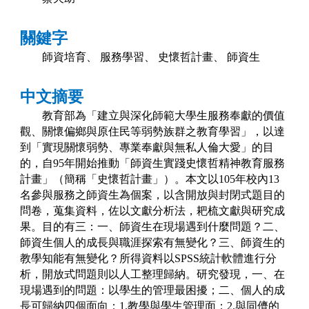
關鍵字
師資培育、
服務學習、
史懷哲計畫、
師資生
中文摘要
教育部為「建立與深化師範大學生服務奉獻的價值
觀、關懷偏鄉與原住民等弱勢族群之教育學習」，以達
到「實現關懷弱勢、專業奉獻與無私人倫大愛」的目
的，自
95
年開始推動「師資生實踐史懷哲精神教育服務
計畫」（簡稱「史懷哲計畫」）。本文以
105
年校內
13
名參與服務之師資生為個案，以含開放與封閉式題目的
問卷，蒐集資料，佐以文獻分析法，耙梳文獻與研究成
果。目的有三：一、師資生在現場遇到什麼問題？二、
師資生個人的成長與職涯探索有無變化？三、師資生的
教學知能有無變化？所得資料以
SPSS
統計軟體進行分
析，開放式問題則以人工整理歸納。研究發現，一、在
現場遇到的問題：以學生的管理最困擾；二、個人的成
長可歸納四個面向：
1.
教學與學生管理面；
2.
與同儕的