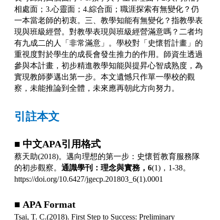
相處面；
3.
心靈面；
4.
綜合面；職涯探索有無變化？仍
一本當老師的初衷。三、教學知能有無變化？指教學表
現與班級經營。對教學表現與班級經營滿意嗎？二者均
有九成二的人「非常滿意」。學校對「史懷哲計畫」的
重視度對於學生的成長會發生推力的作用。師資生透過
參與本計畫，初步精進教學知能與提昇心智成熟度，為
實現教師夢邁出第一步。本文遺憾只作單一學校的觀
察，未能推論到全體，未來應再朝此方向努力。
引註本文
■
中文
APA
引用格式
蔡天助
(2018)
。邁向理想的第一步：史懷哲教育服務隊
的初步觀察。
通識學刊：理念與實務，
6
(1)
，
1-38
。
https://doi.org/10.6427/jgecp.201803_6(1).0001
■
APA Format
Tsai, T. C.(2018). First Step to Success: Preliminary