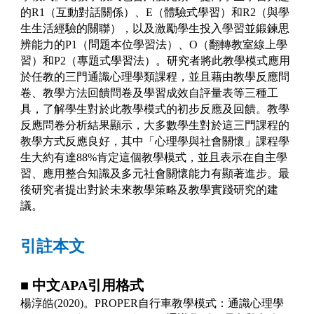
的
R1
（互動對話關係）、
E
（體驗式學習）和
R2
（與學
生生活經驗的關聯），以及激勵學生投入學習並鍛鍊思
辨能力的
P1
（問題本位學習法）、
O
（翻轉教室線上學
習）和
P2
（專題式學習法）。研究者將此教學模式應用
於任教的三門通識心理學類課程，並且藉由教學反應問
卷、教學方法回饋問卷及學習成效自評量表等三種工
具，了解學生對於此教學模式的初步反應及回饋。教學
反應問卷分析結果顯示，大多數學生對於這三門課程的
教學方式反應良好，其中「心理學與社會關懷」課程學
生大約有達
88%
肯定這個教學模式，並且表示在自主學
習、應用整合知識及多元社會關懷能力有顯著進步。最
後研究者提出對於未來教學策略及教學實踐研究的建
議。
引註本文
■
中文
APA
引用格式
楊淳皓
(2020)
。
PROPER
自行車教學模式：通識心理學