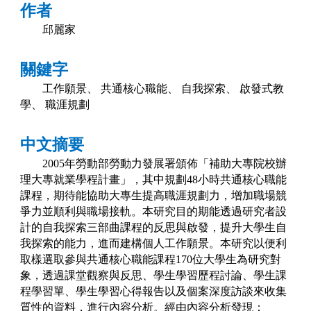
作者
邱麗家
關鍵字
工作願景、
共通核心職能、
自我探索、
啟發式教
學、
職涯規劃
中文摘要
2005
年勞動部勞動力發展署頒佈「補助大專院校辦
理大專就業學程計畫」，其中規劃
48
小時共通核心職能
課程，期待能協助大專生提高職涯規劃力，增加職場競
爭力並順利與職場接軌。本研究目的期能透過研究者設
計的自我探索三部曲課程的反思與啟發，提升大學生自
我探索的能力，進而建構個人工作願景。本研究以便利
取樣選取參與共通核心職能課程
170
位大學生為研究對
象，透過課堂觀察與反思、學生學習歷程討論、學生課
程學習單、學生學習心得報告以及個案深度訪談來收集
質性的資料，進行內容分析。經由內容分析發現：