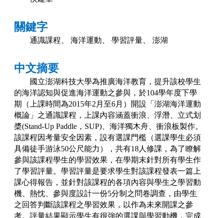
關鍵字
通識課程、
海洋運動、
學習評量、
澎湖
中文摘要
國立澎湖科技大學為推廣海洋教育，提升該校學生
的海洋認知與促進海洋運動之參與，於
104
學年度下學
期（上課時間為
2015
年
2
月至
6
月）開設「澎湖海洋運動
概論」之通識課程，上課內容涵蓋衝浪、浮潛、立式划
槳
(Stand-Up Paddle
，
SUP)
、海洋獨木舟、衝浪板製作。
該課程因考量安全因素，設有選課門檻（選課學生必須
具備徒手游泳
50
公尺能力），共有
18
人修課，為了瞭解
參與該課程學生的學習效果，在學期末針對所有學生作
了學習評量。學習評量是要求學生對該課程發表一篇上
課心得報告，並針對該課程的各項內容與學生之學習動
機、熱忱、參與度設計一份
5
分制之問卷調查，由學生
之回答判斷該課程之學習效果，以作為未來開課之參
考。評量結果顯示學生有很強的選課與學習動機，完成