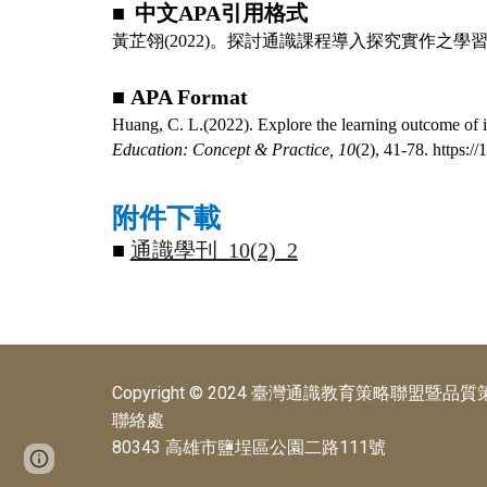
■
中文
APA
引用格式
黃芷翎
(2022)
。探討通識課程導入探究實作之學
■
APA Format
Huang, C. L.(2022). Explore the learning outcome of int
Education: Concept & Practice,
10
(2), 41-78. https
附件下載
■
通識學刊
_10(2)_2
Copyright © 2024 臺灣通識教育策略聯盟暨品質策進會 
聯絡處
80343 高雄市鹽埕區公園二路111號
Page
Google Sites
Report abuse