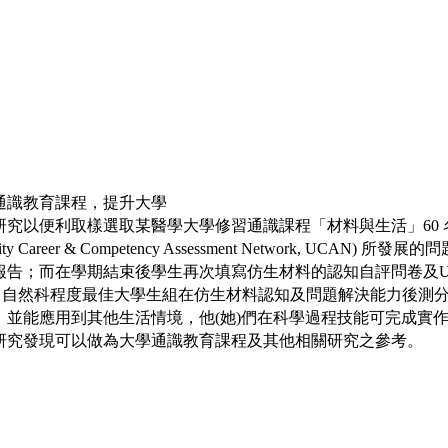
識教育課程，提升大學
研究以便利取樣選取某醫學大學修習通識課程「材料與生活」
60
sity Career & Competency Assessment Network, UCAN)
所發展的問
報告；而在學期結束後學生再次填寫仿生材料的認知自評問卷及
：自然科程度最佳大學生組在仿生材料認知及問題解決能力後測
，並能應用到其他生活情境，他
(
她
)
們在科學過程技能可完成實
研究發現可以做為大學通識教育課程及其他相關研究之參考。