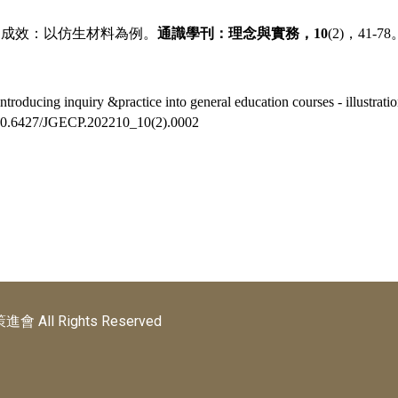
習成效：以仿生材料為例。
通識學刊：理念與實務，
10
(2)
，
41-78
roducing inquiry &practice into general education courses - illustratio
://10.6427/JGECP.202210_10(2).0002
All Rights Reserved