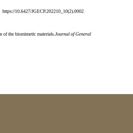
。
https://10.6427/JGECP.202210_10(2).0002
n of the biomimetic materials.
Journal of General