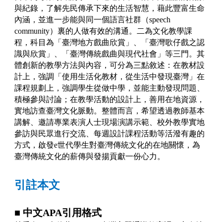
與紀錄，了解先民傳承下來的生活智慧，藉此豐富生命
內涵，並進一步能與同一個語言社群（
speech
community
）裏的人做有效的溝通。二為文化教學課
程，科目為「臺灣地方戲曲欣賞」、「臺灣歌仔戲之認
識與欣賞」、「臺灣傳統戲曲與現代社會」等三門。其
體創新的教學方法與內容，可分為三點敘述：在教材設
計上，強調「使用生活化教材，從生活中發現臺灣」在
課程規劃上，強調學生從做中學，並能主動發現問題、
積極參與討論；在教學活動的設計上，善用在地資源，
實地訪查臺灣文化脈動。整體而言，希望透過教師基本
講解、邀請專業表演人士現場演講示範、校外教學實地
參訪與民眾進行交流、每週設計課程活動等活潑有趣的
方式，啟發
e
世代學生對臺灣傳統文化的在地關懷，為
臺灣傳統文化的薪傳與發揚貢獻一份心力。
引註本文
■
中文
APA
引用格式