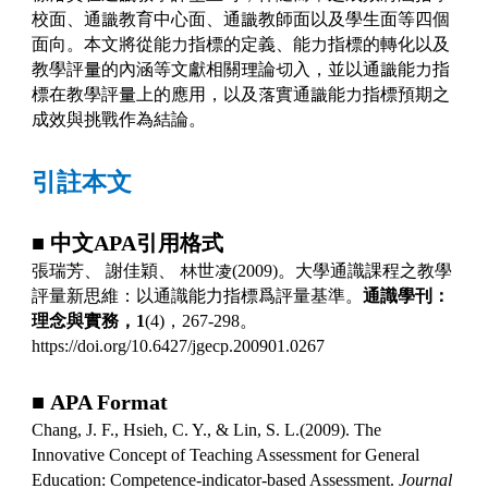
校面、通識教育中心面、通識教師面以及學生面等四個
面向。本文將從能力指標的定義、能力指標的轉化以及
教學評量的內涵等文獻相關理論切入，並以通識能力指
標在教學評量上的應用，以及落實通識能力指標預期之
成效與挑戰作為結論。
引註本文
■
中文
APA
引用格式
張瑞芳、
謝佳穎、
林世凌
(2009)
。大學通識課程之教學
評量新思維：以通識能力指標爲評量基準。
通識學刊：
理念與實務，
1
(4)
，
267-298
。
https://doi.org/10.6427/jgecp.200901.0267
■
APA Format
Chang, J. F., Hsieh, C. Y., & Lin, S. L.(2009). The
Innovative Concept of Teaching Assessment for General
Education: Competence-indicator-based Assessment.
Journal