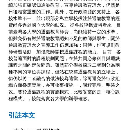
續加強正確認知通識教育，宣導通識教育理念，仍然是
日後相當重要的工作。此外，在行政資源的支持上，各
校水準不一，並出現部分私立學校投注於通識教育的經
費尚多過於國立大學的狀況。
從各校評鑑資料看來，目
前臺灣各大學的通識教育師資，尚能維持一定的水準，
但難免仍有對於通識教育認知不足的教師與學生，關於
通識教育理念之宣導工作仍應加強；同時，也可規劃教
師研習活動，加強教師開授通識課程的能力。
目前，各
校普遍面對的課程規劃問題，在於共同必修科目與通識
課程之間的定位問題。雖然部分學校採取二者劃分為兩
種不同的單位與課程，但站在統整通識教育的立場上，
似仍以將二者融合的做法較為適當，除可避免於行政組
織方面疊床架屋，亦可收事權統一，課程完整、明確之
效。關於通識課程的實施模式，比較妥當的是「核心課
程模式」，較能落實各大學的辦學理念。
引註本文