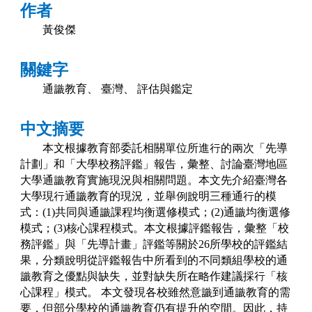
作者
黃俊傑
關鍵字
通識教育、
臺灣、
評估與鑑定
中文摘要
本文根據教育部委託相關單位所進行的兩次「先導
計劃」和「大學校務評鑑」報告，彙整、討論臺灣地區
大學通識教育實施現況與相關問題。本文先介紹臺灣各
大學現行通識教育的現況，並舉例說明三種通行的模
式：
(1)
共同與通識課程均衡選修模式；
(2)
通識均衡選修
模式；
(3)
核心課程模式。本文根據評鑑報告，彙整「校
務評鑑」與「先導計畫」評鑑等關於
26
所學校的評鑑結
果，分類說明從評鑑報告中所看到的不同類組學校的通
識教育之優點與缺失，並對缺失所在略作建議採行「核
心課程」模式。
本文發現各校雖然意識到通識教育的需
要，但部分學校的通識教育仍有提升的空間。因此，持