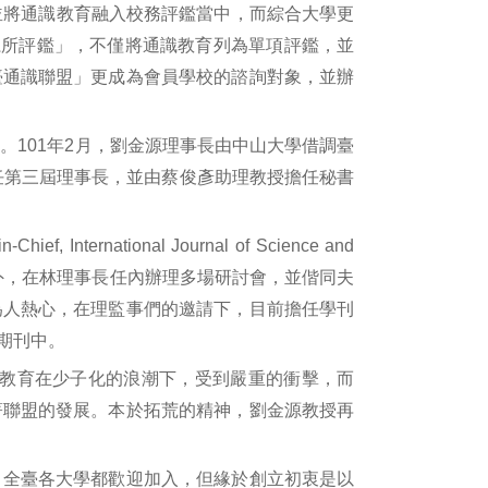
並將通識教育融入校務評鑑當中，而綜合大學更
暨系所評鑑」，不僅將通識教育列為單項評鑑，並
臺通識聯盟」更成為會員學校的諮詢對象，並辦
。101年2月，劉金源理事長由中山大學借調臺
任第三屆理事長，並由蔡俊彥助理教授擔任秘書
ional Journal of Science and
昇。此外，在林理事長任內辦理多場研討會，並偕同夫
為人熱心，在理監事們的邀請下，目前擔任學刊
期刊中。
等教育在少子化的浪潮下，受到嚴重的衝擊，而
著聯盟的發展。本於拓荒的精神，劉金源教授再
，全臺各大學都歡迎加入，但緣於創立初衷是以