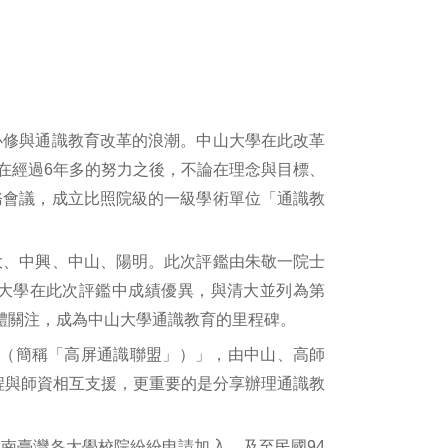
必修與通識教育改革的浪潮。中山大學在此改革
在經過6年多的努力之後，不論在理念與目標、
務會議，成立比照院級的一級學術單位「通識教
大、中興、中山、陽明。此次評鑑由朱敬一院士
山大學在此次評鑑中成績優異，與清大並列為第
媒體關注，成為中山大學通識教育的里程碑。
盟（簡稱「高屏通識聯盟」）」，由中山、高師
程與師資相互支援，更重要的是分享辦理通識教
南臺灣各大學校院紛紛申請加入，及至民國94