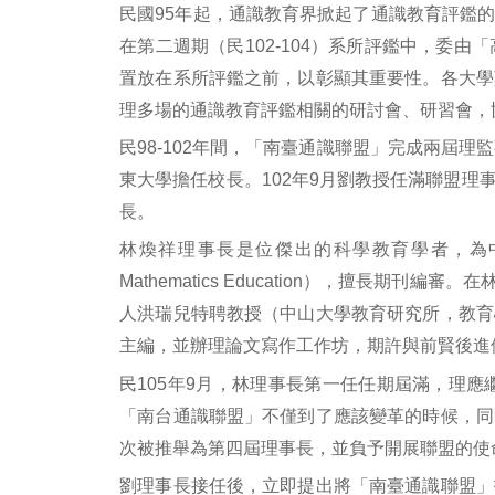
民國95年起，通識教育界掀起了通識教育評鑑
在第二週期（民102-104）系所評鑑中，
置放在系所評鑑之前，以彰顯其重要性。各大學
理多場的通識教育評鑑相關的研討會、研習會，
民98-102年間，「南臺通識聯盟」完成兩屆
東大學擔任校長。102年9月劉教授任滿聯盟
長。
林煥祥理事長是位傑出的科學教育學者，為中山大學的講座教授，
Mathematics Education），擅
人洪瑞兒特聘教授（中山大學教育研究所，教育
主編，並辦理論文寫作工作坊，期許與前賢後進們
民105年9月，林理事長第一任任期屆滿，理
「南台通識聯盟」不僅到了應該變革的時候，同
次被推舉為第四屆理事長，並負予開展聯盟的使
劉理事長接任後，立即提出將「南臺通識聯盟」