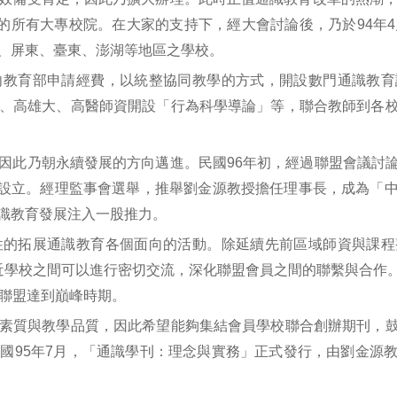
南的所有大專校院。在大家的支持下，經大會討論後，乃於94年
、屏東、臺東、澎湖等地區之學校。
向教育部申請經費，以統整協同教學的方式，開設數門通識教育
、高雄大、高醫師資開設「行為科學導論」等，聯合教師到各
因此乃朝永續發展的方向邁進。民國96年初，經過聯盟會議討
核准設立。經理監事會選舉，推舉劉金源教授擔任理事長，成為「
識教育發展注入一股推力。
性的拓展通識教育各個面向的活動。除延續先前區域師資與課程
近學校之間可以進行密切交流，深化聯盟會員之間的聯繫與合作
使聯盟達到巔峰時期。
素質與教學品質，因此希望能夠集結會員學校聯合創辦期刊，
國95年7月，「通識學刊：理念與實務」正式發行，由劉金源