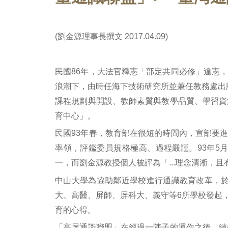
(劉金源理事長撰文 2017.04.09)
民國86年，大法官釋憲「部定共同必修」違憲
浪潮下，由時任海下技術研究所並兼任教務處出
課程規劃與開設、教師素質與教學品質、學習資
育中心」。
民國93年春，教育部在很短的時間內，宣部要
率領，評鑑委員規格極高、過程嚴謹。93年5
一，而劉金源教授個人被評為「...理念清淅
中山大學為協助鄰近學校進行通識教育改革，於
大、高醫、屏師、屏科大、義守等6所學校發起
育的心得。
「高屏通識聯盟」在經過一陣子的運作之後，績