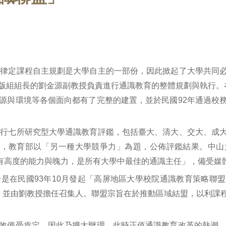
，律定課程自主規劃是大學自主的一部份，因此掀起了大學共同
版組組長的劉金源副教授負責進行通識教育的整體規劃與執行。
源與環境等各個面向都有了完整的建置，並於民國92年通過校
進行七所研究型大學通識教育評鑑，包括臺大、清大、交大、成
月，教育部以「另一種大學競爭力」為題，公佈評鑑結果。中
，且有高度的能力與魄力，是所有大學中最佳的通識主任」，備受
是在民國93年10月發起「高屏地區大學校院通識教育策略聯
，並由劉教授擔任召集人。聯盟宗旨在於推動區域結盟，以利課
效備受肯定，因此乃擴大辦理。此時正值通識教育改革的熱潮，