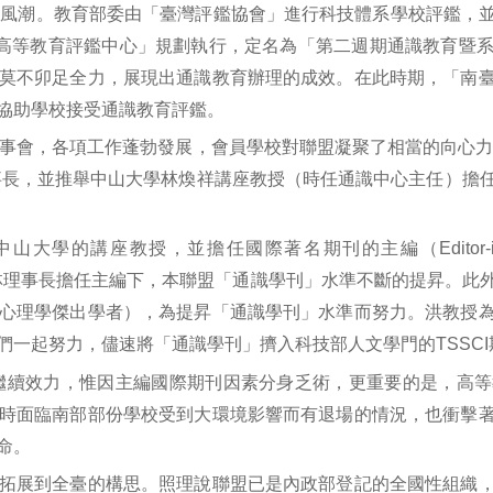
的風潮。教育部委由「臺灣評鑑協會」進行科技體系學校評鑑，
委由「高等教育評鑑中心」規劃執行，定名為「第二週期通識教育
莫不卯足全力，展現出通識教育辦理的成效。在此時期，「南
協助學校接受通識教育評鑑。
理監事會，各項工作蓬勃發展，會員學校對聯盟凝聚了相當的向心力
理事長，並推舉中山大學林煥祥講座教授（時任通識中心主任）擔
並擔任國際著名期刊的主編（Editor-in-Chief, Internat
長期刊編審。在林理事長擔任主編下，本聯盟「通識學刊」水準不斷的提
心理學傑出學者），為提昇「通識學刊」水準而努力。洪教授
一起努力，儘速將「通識學刊」擠入科技部人文學門的TSSCI
應繼續效力，惟因主編國際期刊因素分身乏術，更重要的是，高
時面臨南部部份學校受到大環境影響而有退場的情況，也衝擊
命。
拓展到全臺的構思。照理說聯盟已是內政部登記的全國性組織