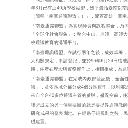
年3月已有近40所學校結盟，幾乎囊括臺南以
（簡稱「南臺通識聯盟」）」，涵蓋高雄、臺南
「南臺通識聯盟」為實現師資與課程整合，乃
「全球化社會現象」；整合中山、屏師、高師大
校通識教育的溝通平台。
「南臺通識聯盟」在試行兩年之後，成效卓著，
人相關規定，申請登記，並於96年6月24日
織，兩者在理念與實務運作上，相輔相成，為通
「南臺通識聯盟」在完成內政部登記後，全面
議」，並依區域分佈分成4個分區運作，以利鄰
來自全台40多位通識主管的參與，盛況空前，
聯盟成立的另一個重要目的就是要提昇通識教師
研究成果的發表園地。在經過仔細規劃之後，民
礎建置。